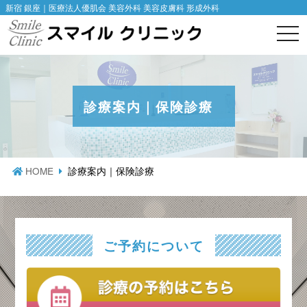
新宿 銀座｜医療法人優肌会 美容外科 美容皮膚科 形成外科
togg
navi
診療案内｜保険診療
HOME
診療案内｜保険診療
ご予約について