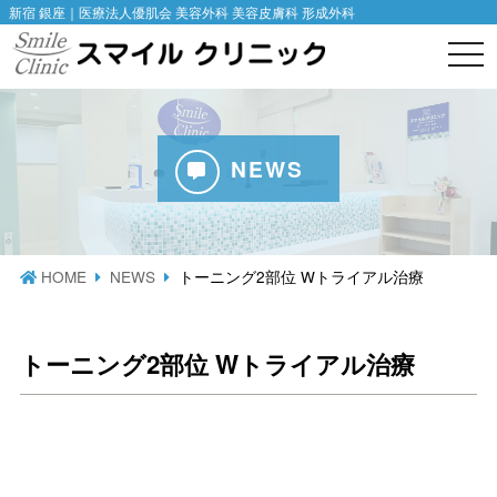
新宿 銀座｜医療法人優肌会 美容外科 美容皮膚科 形成外科
togg
navi
NEWS
HOME
NEWS
トーニング2部位 Wトライアル治療
トーニング2部位 Wトライアル治療